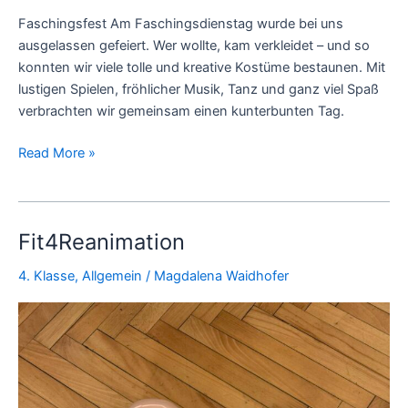
Faschingsfest Am Faschingsdienstag wurde bei uns
ausgelassen gefeiert. Wer wollte, kam verkleidet – und so
konnten wir viele tolle und kreative Kostüme bestaunen. Mit
lustigen Spielen, fröhlicher Musik, Tanz und ganz viel Spaß
verbrachten wir gemeinsam einen kunterbunten Tag.
Read More »
Fit4Reanimation
Fit4Reanimation
4. Klasse
,
Allgemein
/
Magdalena Waidhofer