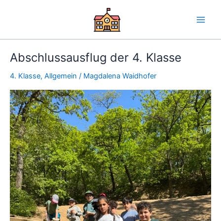
Skip
Main
to
Men
content
Abschlussausflug der 4. Klasse
Abschlussausflug
der
4. Klasse
,
Allgemein
/
Magdalena Waidhofer
4.
Klasse