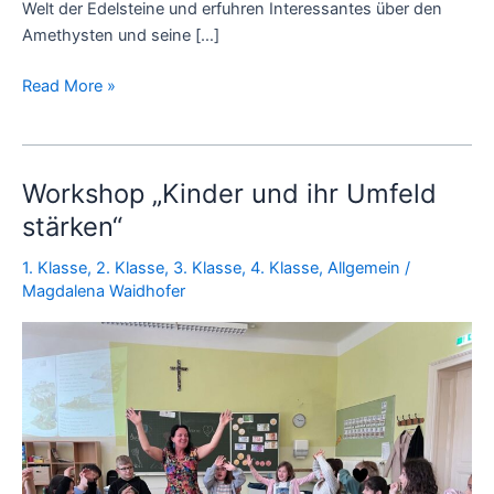
Welt der Edelsteine und erfuhren Interessantes über den
Amethysten und seine […]
Read More »
Workshop „Kinder und ihr Umfeld
Workshop
„Kinder
stärken“
und
1. Klasse
,
2. Klasse
,
3. Klasse
,
4. Klasse
,
Allgemein
/
ihr
Magdalena Waidhofer
Umfeld
stärken“